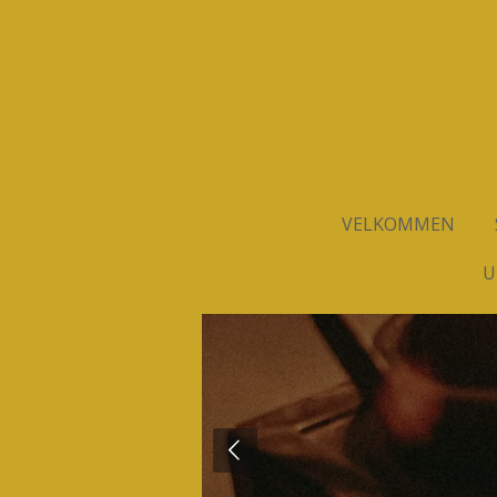
Spring
til
hovedindhold
VELKOMMEN
U