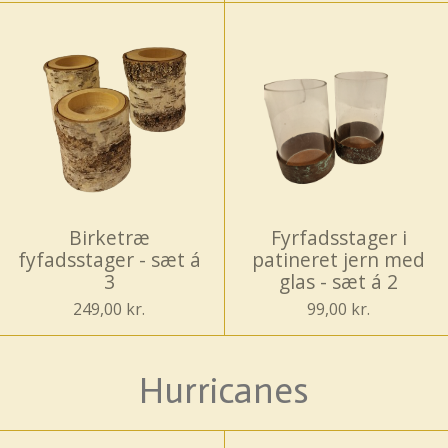
Birketræ
Fyrfadsstager i
fyfadsstager - sæt á
patineret jern med
3
glas - sæt á 2
249,00 kr.
99,00 kr.
Hurricanes