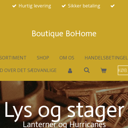
Hurtig levering
Sikker betaling
Boutique BoHome
SORTIMENT
SHOP
OM OS
HANDELSBETINGEL
D OVER DET SÆDVANLIGE
KØB
Lys og stager
Lanterner og Hurricanes