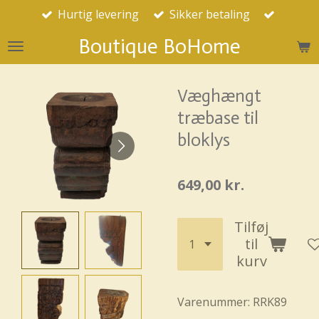
Hurtig levering
Sikker betaling
Spring
til
Boutique BoHome
hovedindhold
Væghængt
træbase til
bloklys
649,00 kr.
Tilføj
til
kurv
Varenummer:
RRK89