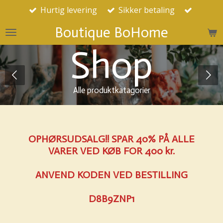
Hurtig levering
Sikker betaling
Spring
til
Boutique BoHome
hovedindhold
Shop
Alle produktkatagorier
OPHØRSUDSALG!! SPAR 40% PÅ ALLE
VARER VED KØB FOR 400 kr.
ANVEND KODEN VED BESTILLING
D8B9ZNP1