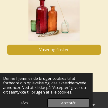
Vaser og flasker
© 2025 - 2026 Boutique BoHome
Denne hjemmeside bruger cookies til at
Drevet af
Webador
forbedre din oplevelse og vise skræddersyede
annoncer. Ved at klikke på "Acceptér" giver du
dit samtykke til brugen af alle cookies.
Afvis
Acceptér
E-mail
Kort
WhatsApp