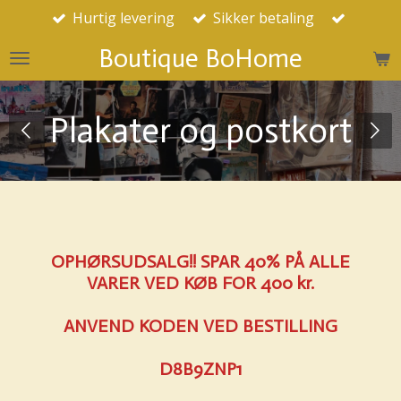
Hurtig levering
Sikker betaling
Spring
til
Boutique BoHome
hovedindhold
Plakater og postkort
OPHØRSUDSALG!! SPAR 40% PÅ ALLE
VARER VED KØB FOR 400 kr.
ANVEND KODEN VED BESTILLING
D8B9ZNP1