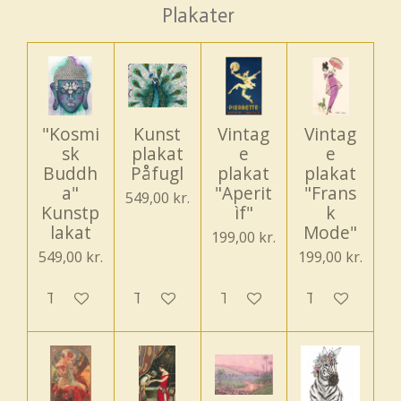
Plakater
"Kosmi
Kunst
Vintag
Vintag
sk
plakat
e
e
Buddh
Påfugl
plakat
plakat
a"
"Aperit
"Frans
549,00 kr.
Kunstp
ìf"
k
lakat
Mode"
199,00 kr.
549,00 kr.
199,00 kr.
Tilføj til kurv
Tilføj til kurv
Tilføj til kurv
Tilføj til kurv