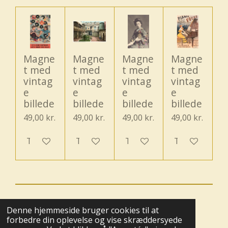
Magne
Magne
Magne
Magne
t med
t med
t med
t med
vintag
vintag
vintag
vintag
e
e
e
e
billede
billede
billede
billede
49,00 kr.
49,00 kr.
49,00 kr.
49,00 kr.
Tilføj til kurv
Tilføj til kurv
Tilføj til kurv
Tilføj til kurv
© 2025 - 2026 Boutique BoHome
Denne hjemmeside bruger cookies til at
Drevet af
Webador
forbedre din oplevelse og vise skræddersyede