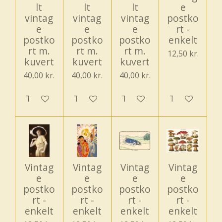
lt
lt
lt
e
vintag
vintag
vintag
postko
e
e
e
rt -
postko
postko
postko
enkelt
rt m.
rt m.
rt m.
12,50 kr.
kuvert
kuvert
kuvert
40,00 kr.
40,00 kr.
40,00 kr.
Tilføj til kurv
Tilføj til kurv
Tilføj til kurv
Tilføj til kurv
Vintag
Vintag
Vintag
Vintag
e
e
e
e
postko
postko
postko
postko
rt -
rt -
rt -
rt -
enkelt
enkelt
enkelt
enkelt