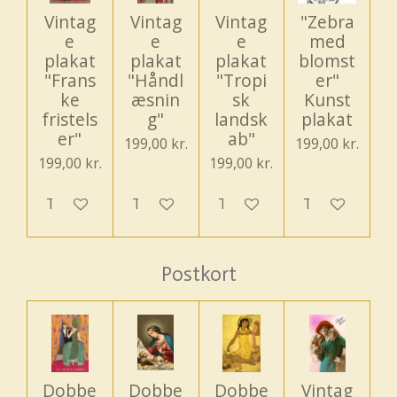
Vintag
Vintag
Vintag
"Zebra
e
e
e
med
plakat
plakat
plakat
blomst
"Frans
"Håndl
"Tropi
er"
ke
æsnin
sk
Kunst
fristels
g"
landsk
plakat
er"
ab"
199,00 kr.
199,00 kr.
199,00 kr.
199,00 kr.
Tilføj til kurv
Tilføj til kurv
Tilføj til kurv
Tilføj til kurv
Postkort
Dobbe
Dobbe
Dobbe
Vintag