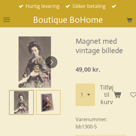
Hurtig levering
Sikker betaling
Spring
til
Boutique BoHome
hovedindhold
Magnet med
vintage billede
49,00 kr.
Tilføj
til
kurv
Varenummer:
bb1300-5