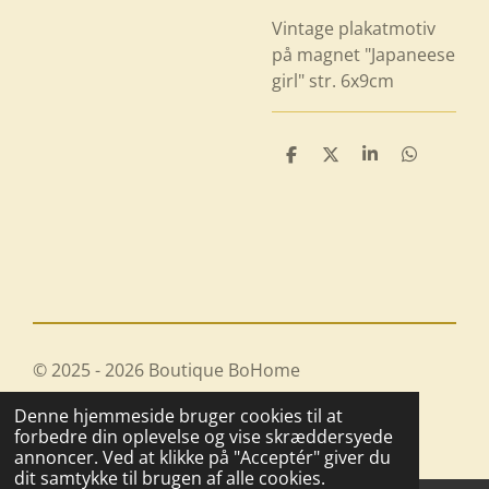
Vintage plakatmotiv
på magnet "Japaneese
girl" str. 6x9cm
D
D
D
D
e
e
e
e
l
l
l
l
e
e
© 2025 - 2026 Boutique BoHome
Drevet af
Webador
Denne hjemmeside bruger cookies til at
forbedre din oplevelse og vise skræddersyede
annoncer. Ved at klikke på "Acceptér" giver du
dit samtykke til brugen af alle cookies.