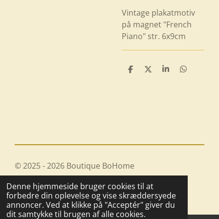
Vintage plakatmotiv
på magnet "French
Piano" str. 6x9cm
D
D
D
D
e
e
e
e
l
l
l
l
e
e
© 2025 - 2026 Boutique BoHome
Drevet af
Webador
Denne hjemmeside bruger cookies til at
forbedre din oplevelse og vise skræddersyede
annoncer. Ved at klikke på "Acceptér" giver du
dit samtykke til brugen af alle cookies.