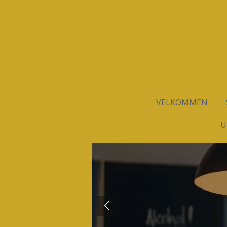
Spring
til
hovedindhold
VELKOMMEN
U