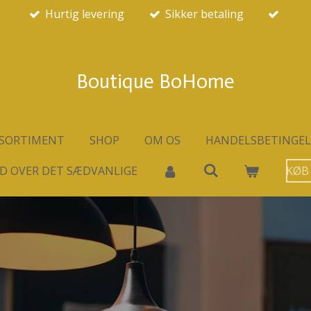
Hurtig levering
Sikker betaling
Boutique BoHome
SORTIMENT
SHOP
OM OS
HANDELSBETINGEL
D OVER DET SÆDVANLIGE
KØB