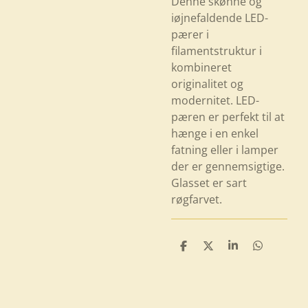
Denne skønne og
iøjnefaldende LED-
pærer i
filamentstruktur i
kombineret
originalitet og
modernitet. LED-
pæren er perfekt til at
hænge i en enkel
fatning eller i lamper
der er gennemsigtige.
Glasset er sart
røgfarvet.
D
D
D
D
e
e
e
e
l
l
l
l
e
e