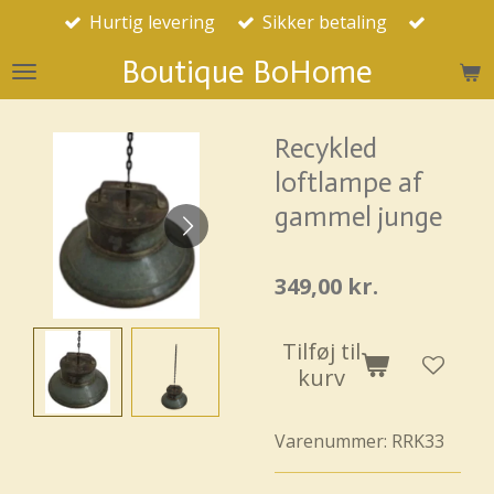
Hurtig levering
Sikker betaling
Spring
til
Boutique BoHome
hovedindhold
Recykled
loftlampe af
gammel junge
349,00 kr.
Tilføj til
kurv
Varenummer:
RRK33