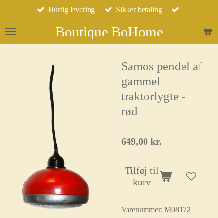
Hurtig levering
Sikker betaling
Spring
til
Boutique BoHome
hovedindhold
Samos pendel af
gammel
traktorlygte -
rød
649,00 kr.
Tilføj til
kurv
Varenummer:
M08172