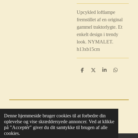
Upcykled loftlampe
fremstillet af en original
gammel traktorlygte. Et
enkelt design i trendy
look. NYMALET.
h13xb15cm
D
D
D
D
e
e
e
e
l
l
l
l
e
e
© 2025 - 2026 Boutique BoHome
Denne hjemmeside bruger cookies til at forbedre din
Drevet af
Webador
oplevelse og vise skræddersyede annoncer. Ved at klikke
på "Acceptér" giver du dit samtykke til brugen af alle
cookies.