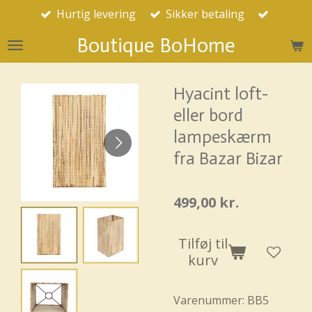
Hurtig levering
Sikker betaling
Spring
til
Boutique BoHome
hovedindhold
Hyacint loft-
eller bord
lampeskærm
fra Bazar Bizar
499,00 kr.
Tilføj til
kurv
Varenummer:
BB5