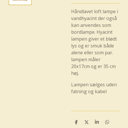
Håndlavet loft lampe i
vandhyacint der også
kan anvendes som
bordlampe. Hyacint
lampen giver et blødt
lys og er smuk både
alene eller som par.
lampen måler
20x17cm og er 35 cm
høj.
Lampen sælges uden
fatning og kabel
D
D
D
D