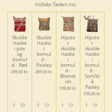
Indiske Tasker mv.
Skulde
Skulde
Hipste
Hipste
rtaske
rtaske
r
r
i jute
i
skulde
skulde
og
bomul
rtaske
rtaske
bomul
d -
i
i
d - Rød
Paisley
bomul
bomul
d -
d -
289,00 kr.
289,00 kr.
Blomst
Sort/bl
ret
å
Pasley
199,00 kr.
199,00 kr.
Tilføj til kurv
Tilføj til kurv
Tilføj til kurv
Tilføj til kurv