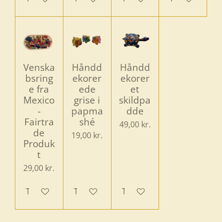
Venska
Håndd
Håndd
bsring
ekorer
ekorer
e fra
ede
et
Mexico
grise i
skildpa
-
papma
dde
Fairtra
shé
49,00 kr.
de
19,00 kr.
Produk
t
29,00 kr.
Tilføj til kurv
Tilføj til kurv
Tilføj til kurv