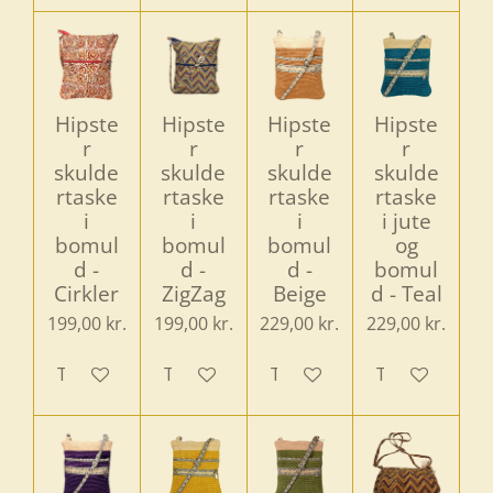
Hipste
Hipste
Hipste
Hipste
r
r
r
r
skulde
skulde
skulde
skulde
rtaske
rtaske
rtaske
rtaske
i
i
i
i jute
bomul
bomul
bomul
og
d -
d -
d -
bomul
Cirkler
ZigZag
Beige
d - Teal
199,00 kr.
199,00 kr.
229,00 kr.
229,00 kr.
Tilføj til kurv
Tilføj til kurv
Tilføj til kurv
Tilføj til kurv