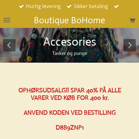
Hurtig levering
Sikker betaling
Spring
til
Boutique BoHome
hovedindhold
Accesories
Tasker og punge
OPHØRSUDSALG!! SPAR 40% PÅ ALLE
VARER VED KØB FOR 400 kr.
ANVEND KODEN VED BESTILLING
D8B9ZNP1