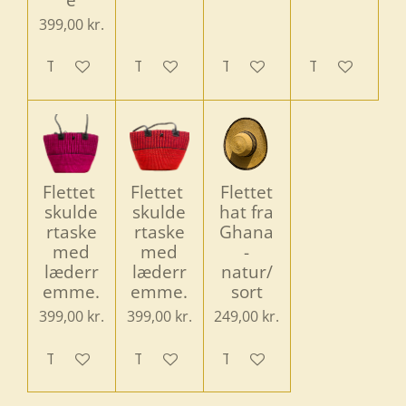
399,00 kr.
Tilføj til kurv
Tilføj til kurv
Tilføj til kurv
Tilføj til kurv
Flettet
Flettet
Flettet
skulde
skulde
hat fra
rtaske
rtaske
Ghana
med
med
-
læderr
læderr
natur/
emme.
emme.
sort
399,00 kr.
399,00 kr.
249,00 kr.
Tilføj til kurv
Tilføj til kurv
Tilføj til kurv