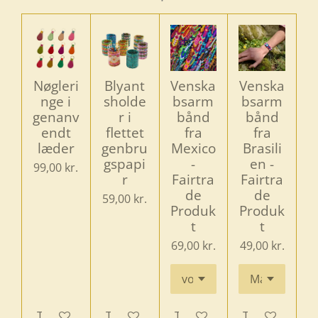
Nøgleri
Blyant
Venska
Venska
nge i
sholde
bsarm
bsarm
genanv
r i
bånd
bånd
endt
flettet
fra
fra
læder
genbru
Mexico
Brasili
gspapi
-
en -
99,00 kr.
r
Fairtra
Fairtra
de
de
59,00 kr.
Produk
Produk
t
t
69,00 kr.
49,00 kr.
Tilføj til kurv
Tilføj til kurv
Tilføj til kurv
Tilføj til kurv