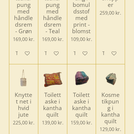
pung
pung
bomul
er
med
med
dsstof
259,00 kr.
håndle
håndle
med
dsrem
dsrem
print -
- Grøn
- Teal
blomst
169,00 kr.
169,00 kr.
109,00 kr.
Tilføj til kurv
Tilføj til kurv
Tilføj til kurv
Tilføj til kurv
Knytte
Toilett
Toilett
Kosme
t net i
aske i
aske i
tikpun
hvid
kantha
kantha
g i
jute
quilt
quilt
kantha
quilt
225,00 kr.
139,00 kr.
159,00 kr.
129,00 kr.