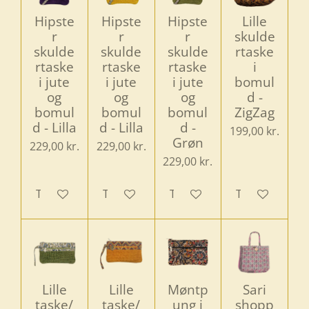
Hipste
Hipste
Hipste
Lille
r
r
r
skulde
skulde
skulde
skulde
rtaske
rtaske
rtaske
rtaske
i
i jute
i jute
i jute
bomul
og
og
og
d -
bomul
bomul
bomul
ZigZag
d - Lilla
d - Lilla
d -
199,00 kr.
Grøn
229,00 kr.
229,00 kr.
229,00 kr.
Tilføj til kurv
Tilføj til kurv
Tilføj til kurv
Tilføj til kurv
Lille
Lille
Møntp
Sari
taske/
taske/
ung i
shopp