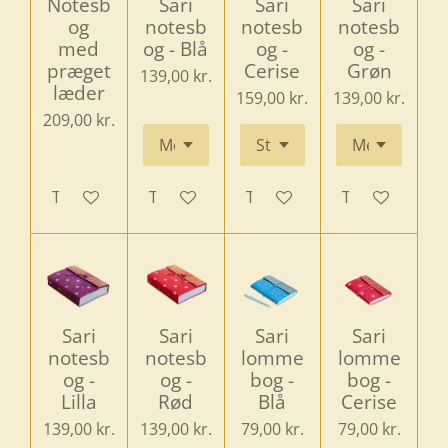
Notesb
Sari
Sari
Sari
og
notesb
notesb
notesb
med
og - Blå
og -
og -
præget
Cerise
Grøn
139,00 kr.
læder
159,00 kr.
139,00 kr.
209,00 kr.
Tilføj til kurv
Tilføj til kurv
Tilføj til kurv
Tilføj til kurv
Sari
Sari
Sari
Sari
notesb
notesb
lomme
lomme
og -
og -
bog -
bog -
Lilla
Rød
Blå
Cerise
139,00 kr.
139,00 kr.
79,00 kr.
79,00 kr.