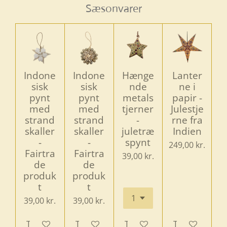
Sæsonvarer
Indone
Indone
Hænge
Lanter
sisk
sisk
nde
ne i
pynt
pynt
metals
papir -
med
med
tjerner
Julestje
strand
strand
-
rne fra
skaller
skaller
juletræ
Indien
-
-
spynt
249,00 kr.
Fairtra
Fairtra
39,00 kr.
de
de
produk
produk
t
t
39,00 kr.
39,00 kr.
Tilføj til kurv
Tilføj til kurv
Tilføj til kurv
Tilføj til kurv