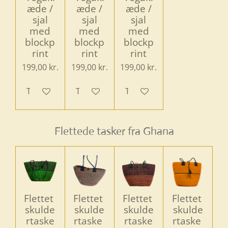
æde /
æde /
æde /
sjal
sjal
sjal
med
med
med
blockp
blockp
blockp
rint
rint
rint
199,00 kr.
199,00 kr.
199,00 kr.
Tilføj til kurv
Tilføj til kurv
Tilføj til kurv
Flettede tasker fra Ghana
Flettet
Flettet
Flettet
Flettet
skulde
skulde
skulde
skulde
rtaske
rtaske
rtaske
rtaske