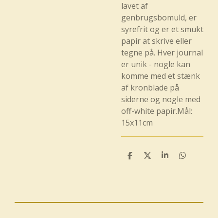
lavet af
genbrugsbomuld, er
syrefrit og er et smukt
papir at skrive eller
tegne på. Hver journal
er unik - nogle kan
komme med et stænk
af kronblade på
siderne og nogle med
off-white papir.
Mål:
15x11cm
D
D
D
D
e
e
e
e
l
l
l
l
e
e