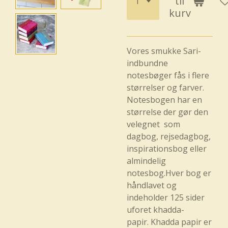
til
kurv
Vores smukke Sari-
indbundne
notesbøger fås i flere
størrelser og farver.
Notesbogen har en
størrelse der gør den
velegnet som
dagbog, rejsedagbog,
inspirationsbog eller
almindelig
notesbog.
Hver bog er
håndlavet og
indeholder 125 sider
uforet khadda-
papir. Khadda papir er