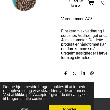
kurv
Varenummer:
AZ3
Fint keramisk vedhæng i
sort snor. Vedhænget er ca.
4cm i diameter.
Da dette
produkt er håndformet kan
der forekomme små
uregelmæssigheder i farve,
form og størrelse.
D
D
D
D
e
e
e
e
l
l
l
l
e
e
Denne hjemmeside bruger cookies til at forbedre
din oplevelse og vise skræddersyede annoncer.
© 2025 - 2026 Boutique BoHome
Ved at klikke på "Acceptér" giver du dit samtykke
Drevet af
Webador
til brugen af alle cookies.
Afvis
Acceptér