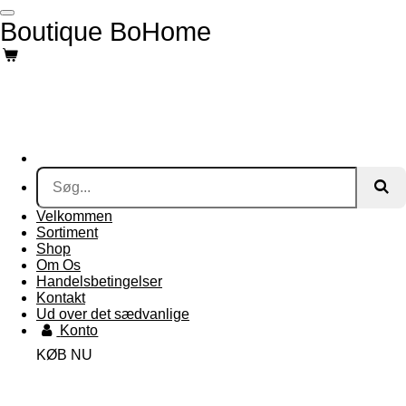
Spring
Boutique BoHome
til
hovedindhold
Velkommen
Sortiment
Shop
Om Os
Handelsbetingelser
Kontakt
Ud over det sædvanlige
Konto
KØB NU