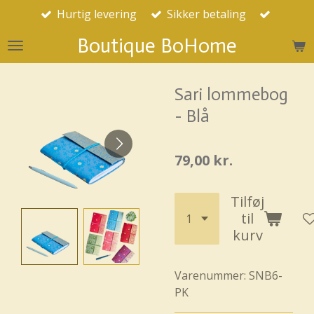
Hurtig levering
Sikker betaling
Spring
til
Boutique BoHome
hovedindhold
Sari lommebog
- Blå
79,00 kr.
Tilføj
til
kurv
Varenummer:
SNB6-
PK