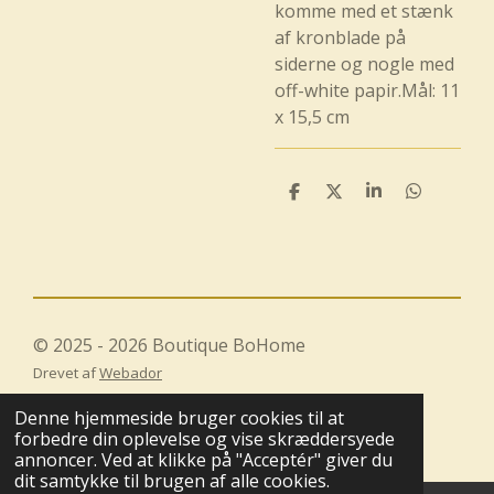
komme med et stænk
af kronblade på
siderne og nogle med
off-white papir.
Mål: 11
x 15,5 cm
D
D
D
D
e
e
e
e
l
l
l
l
e
e
© 2025 - 2026 Boutique BoHome
Drevet af
Webador
Denne hjemmeside bruger cookies til at
forbedre din oplevelse og vise skræddersyede
annoncer. Ved at klikke på "Acceptér" giver du
dit samtykke til brugen af alle cookies.