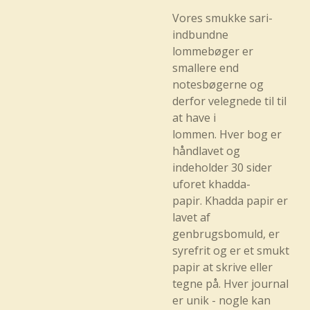
Vores smukke sari-
indbundne
lommebøger er
smallere end
notesbøgerne og
derfor velegnede til til
at have i
lommen.
Hver bog er
håndlavet og
indeholder 30 sider
uforet khadda-
papir. Khadda papir er
lavet af
genbrugsbomuld, er
syrefrit og er et smukt
papir at skrive eller
tegne på. Hver journal
er unik - nogle kan