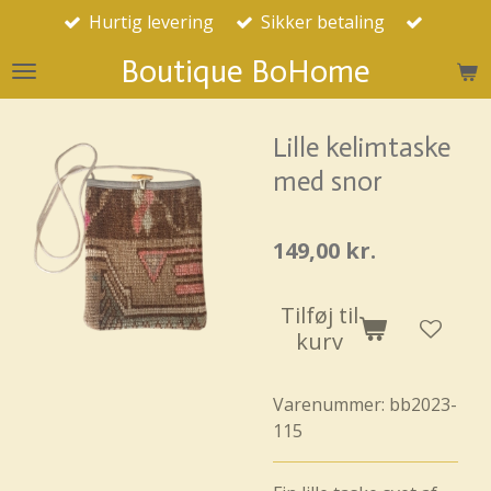
Hurtig levering
Sikker betaling
Spring
til
Boutique BoHome
hovedindhold
Lille kelimtaske
med snor
149,00 kr.
Tilføj til
kurv
Varenummer:
bb2023-
115