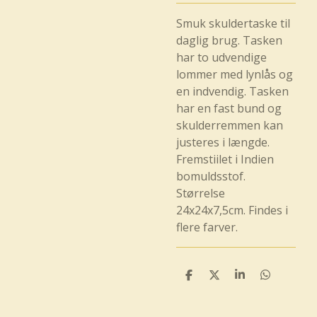
Smuk skuldertaske til
daglig brug. Tasken
har to udvendige
lommer med lynlås og
en indvendig. Tasken
har en fast bund og
skulderremmen kan
justeres i længde.
Fremstiilet i Indien
bomuldsstof.
Størrelse
24x24x7,5cm. Findes i
flere farver.
D
D
D
D
e
e
e
e
l
l
l
l
e
e