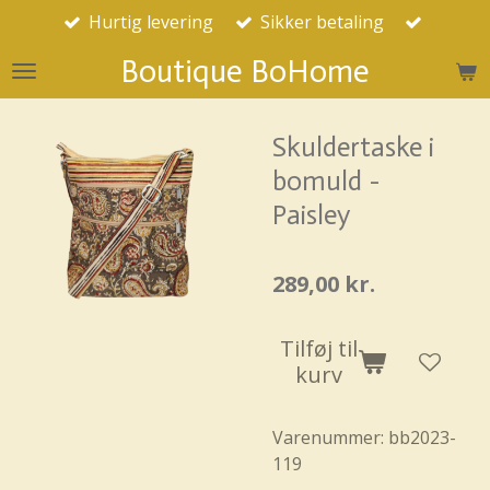
Hurtig levering
Sikker betaling
Spring
til
Boutique BoHome
hovedindhold
Skuldertaske i
bomuld -
Paisley
289,00 kr.
Tilføj til
kurv
Varenummer:
bb2023-
119