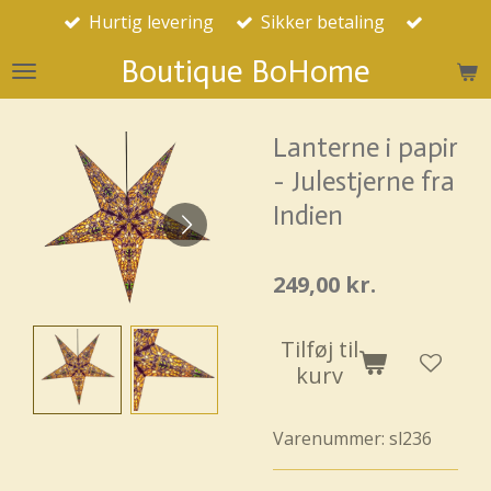
Hurtig levering
Sikker betaling
Spring
til
Boutique BoHome
hovedindhold
Lanterne i papir
- Julestjerne fra
Indien
249,00 kr.
Tilføj til
kurv
Varenummer:
sl236