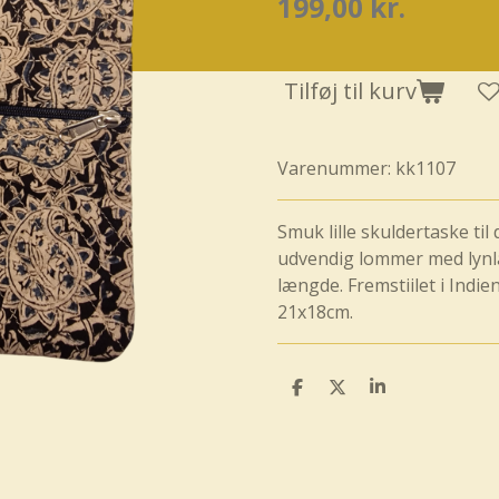
199,00 kr.
Tilføj til kurv
Varenummer:
kk1107
Smuk lille skuldertaske til
udvendig lommer med lynl
længde. Fremstiilet i Indie
21x18cm.
D
D
D
e
e
e
l
l
l
e