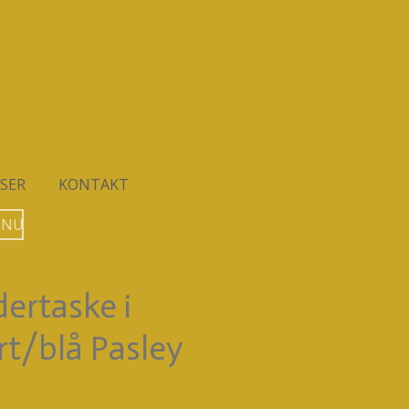
SER
KONTAKT
 NU
dertaske i
rt/blå Pasley