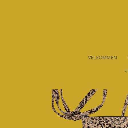
Spring
til
hovedindhold
VELKOMMEN
U