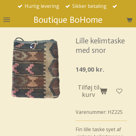
Hurtig levering
Sikker betaling
Spring
til
Boutique BoHome
hovedindhold
Lille kelimtaske
med snor
149,00 kr.
Tilføj til
kurv
Varenummer:
HZ225
Fin lille taske syet af