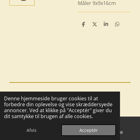
Måler 9x9x16cm
D
D
D
D
e
e
e
e
l
l
l
l
e
e
© 2025 - 2026 Boutique BoHome
Denne hjemmeside bruger cookies til at
Drevet af
Webador
forbedre din oplevelse og vise skræddersyede
annoncer. Ved at klikke på "Acceptér" giver du
dit samtykke til brugen af alle cookies.
Afvis
Acceptér
E-mail
Kort
WhatsApp