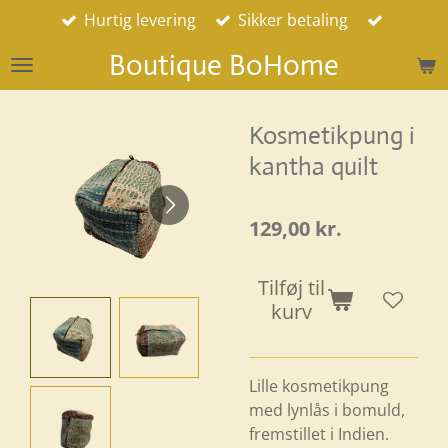
Hurtig levering
Sikker betaling
Spring
til
Boutique BoHome
hovedindhold
Kosmetikpung i
kantha quilt
129,00 kr.
Tilføj til
kurv
Lille kosmetikpung
med lynlås i bomuld,
fremstillet i Indien.