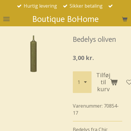
Hurtig levering
Sikker betaling
Spring
til
Boutique BoHome
hovedindhold
Bedelys oliven
3,00 kr.
Tilføj
til
kurv
Varenummer:
70854-
17
Bedelys fra Chic