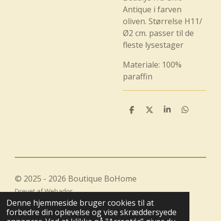
Antique i farven
oliven. Størrelse H11/
Ø2 cm. passer til de
fleste lysestager
Materiale: 100%
paraffin
D
D
D
D
e
e
e
e
l
l
l
l
e
e
© 2025 - 2026 Boutique BoHome
Drevet af
Webador
Denne hjemmeside bruger cookies til at
forbedre din oplevelse og vise skræddersyede