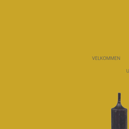
Spring
til
hovedindhold
VELKOMMEN
U