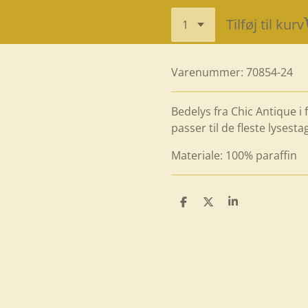
Tilføj til kurv
Varenummer:
70854-24
Bedelys fra Chic Antique i
passer til de fleste lysesta
Materiale: 100% paraffin
D
D
D
e
e
e
l
l
l
e