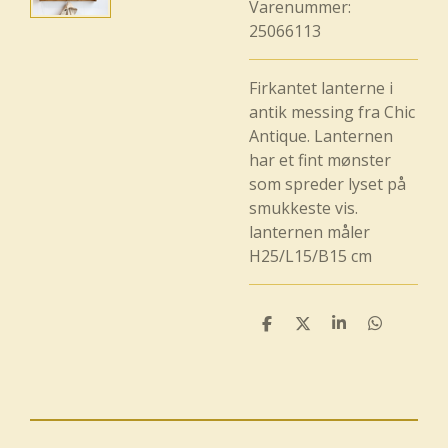
Varenummer:
25066113
Firkantet lanterne i
antik messing fra Chic
Antique. Lanternen
har et fint mønster
som spreder lyset på
smukkeste vis.
lanternen måler
H25/L15/B15 cm
D
D
D
D
e
e
e
e
l
l
l
l
e
e