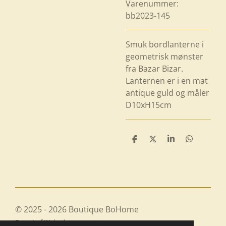
Varenummer:
bb2023-145
Smuk bordlanterne i
geometrisk mønster
fra Bazar Bizar.
Lanternen er i en mat
antique guld og måler
D10xH15cm
D
D
D
D
e
e
e
e
l
l
l
l
e
e
© 2025 - 2026 Boutique BoHome
Drevet af
Webador