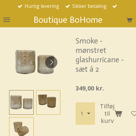
Hurtig levering
Sikker betaling
Spring
til
Boutique BoHome
hovedindhold
Smoke -
mønstret
glashurricane -
sæt á 2
349,00 kr.
Tilføj
til
kurv