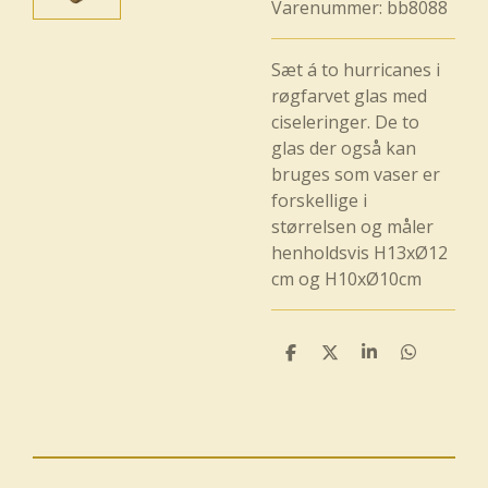
Varenummer:
bb8088
Sæt á to hurricanes i
røgfarvet glas med
ciseleringer. De to
glas der også kan
bruges som vaser er
forskellige i
størrelsen og måler
henholdsvis H13xØ12
cm og H10xØ10cm
D
D
D
D
e
e
e
e
l
l
l
l
e
e