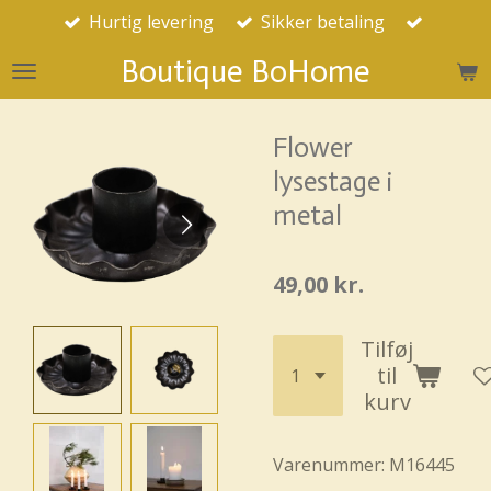
Hurtig levering
Sikker betaling
Spring
til
Boutique BoHome
hovedindhold
Flower
lysestage i
metal
49,00 kr.
Tilføj
til
kurv
Varenummer:
M16445