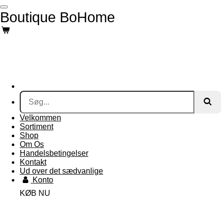
Spring
Boutique BoHome
til
hovedindhold
Velkommen
Sortiment
Shop
Om Os
Handelsbetingelser
Kontakt
Ud over det sædvanlige
Konto
KØB NU