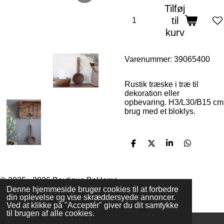
Tilføj
til
kurv
Varenummer:
39065400
Rustik træske i træ til
dekoration eller
opbevaring. H3/L30/B15 cm
brug med et bloklys.
D
D
D
D
e
e
e
e
l
l
l
l
e
e
© 2025 - 2026 Boutique BoHome
Denne hjemmeside bruger cookies til at forbedre
Drevet af
Webador
din oplevelse og vise skræddersyede annoncer.
Ved at klikke på "Acceptér" giver du dit samtykke
til brugen af alle cookies.