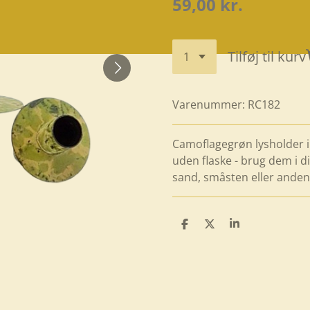
59,00 kr.
Tilføj til kurv
Varenummer:
RC182
Camoflagegrøn lysholder i m
uden flaske - brug dem i di
sand, småsten eller anden
D
D
D
e
e
e
l
l
l
e