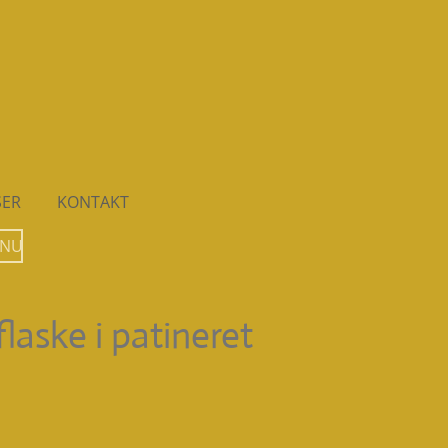
SER
KONTAKT
 NU
flaske i patineret