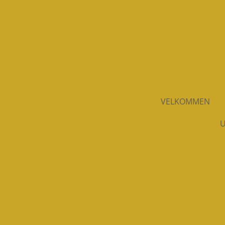
Spring
til
hovedindhold
VELKOMMEN
U