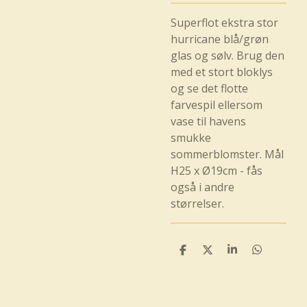
Superflot ekstra stor
hurricane blå/grøn
glas og sølv. Brug den
med et stort bloklys
og se det flotte
farvespil ellersom
vase til havens
smukke
sommerblomster. Mål
H25 x Ø19cm - fås
også i andre
størrelser.
D
D
D
D
e
e
e
e
l
l
l
l
e
e