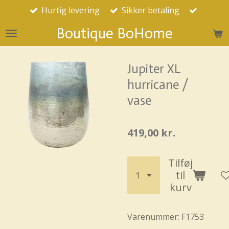
Hurtig levering
Sikker betaling
Spring
til
Boutique BoHome
hovedindhold
Jupiter XL
hurricane /
vase
419,00 kr.
Tilføj
til
kurv
Varenummer:
F1753