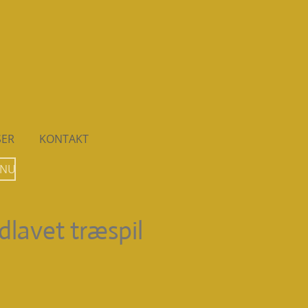
SER
KONTAKT
 NU
dlavet træspil