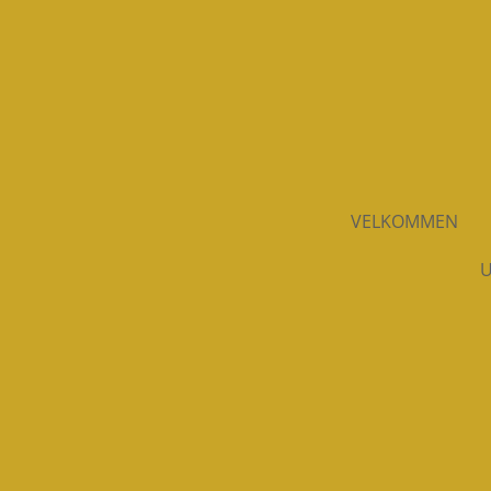
Spring
til
hovedindhold
VELKOMMEN
U