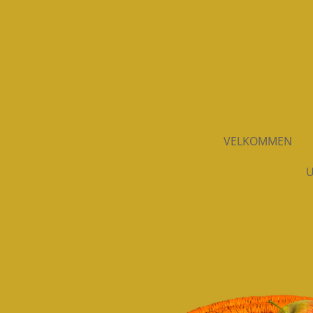
Spring
til
hovedindhold
VELKOMMEN
U