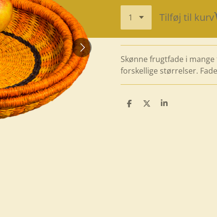
Tilføj til kurv
Skønne frugtfade i mange fa
forskellige størrelser. Fa
D
D
D
e
e
e
l
l
l
e