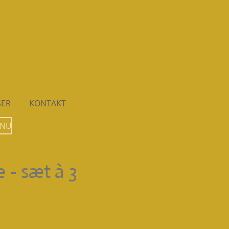
SER
KONTAKT
 NU
 - sæt à 3