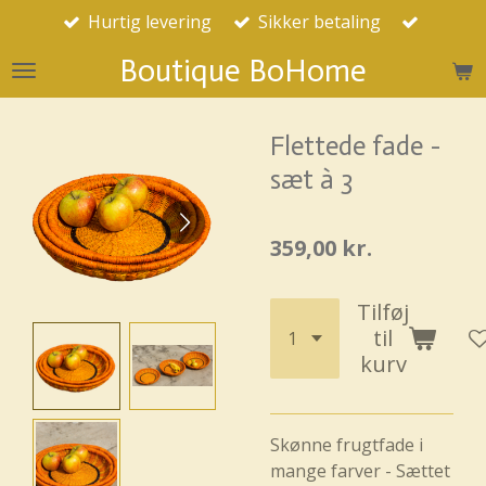
Hurtig levering
Sikker betaling
Spring
til
Boutique BoHome
hovedindhold
Flettede fade -
sæt à 3
359,00 kr.
Tilføj
til
kurv
Skønne frugtfade i
mange farver - Sættet