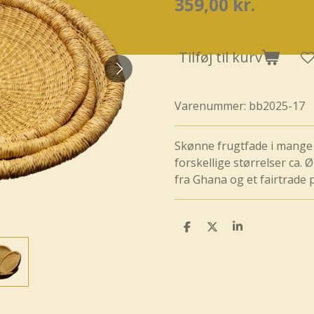
359,00 kr.
Tilføj til kurv
Varenummer:
bb2025-17
Skønne frugtfade i mange f
forskellige størrelser ca. 
fra Ghana og et fairtrade 
D
D
D
e
e
e
l
l
l
e