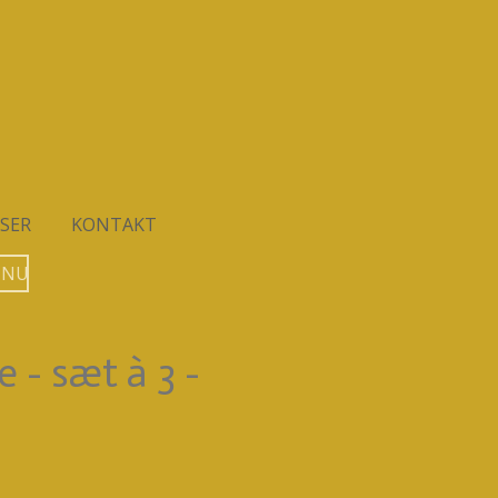
SER
KONTAKT
 NU
 - sæt à 3 -