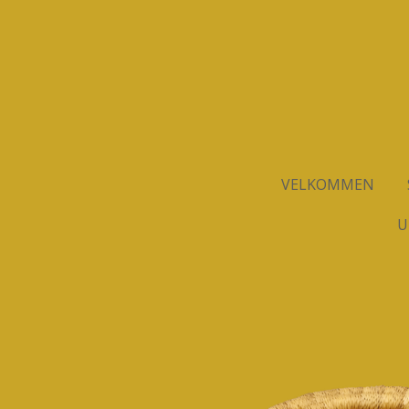
Spring
til
hovedindhold
VELKOMMEN
U