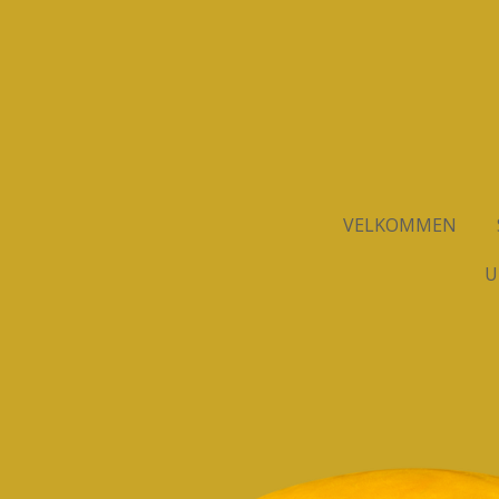
Spring
til
hovedindhold
VELKOMMEN
U