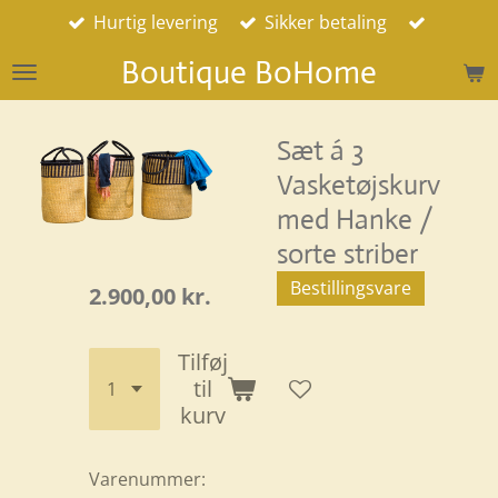
Hurtig levering
Sikker betaling
Spring
til
Boutique BoHome
hovedindhold
Sæt á 3
Vasketøjskurv
med Hanke /
sorte striber
Bestillingsvare
2.900,00 kr.
Tilføj
til
kurv
Varenummer: