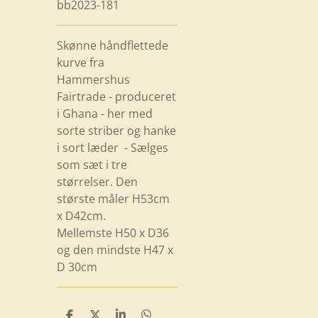
bb2023-181
Skønne håndflettede
kurve fra
Hammershus
Fairtrade - produceret
i Ghana - her med
sorte striber og hanke
i sort læder - Sælges
som sæt i tre
størrelser. Den
største måler H53cm
x D42cm.
Mellemste H50 x D36
og den mindste H47 x
D 30cm