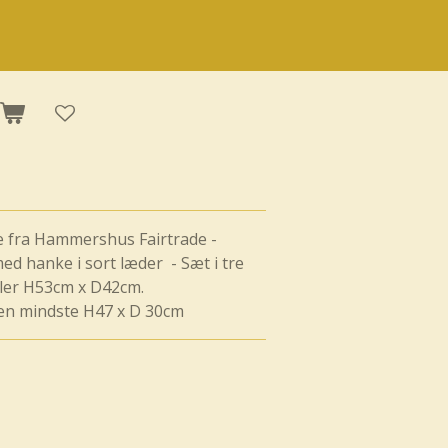
e fra Hammershus Fairtrade -
ed hanke i sort læder - Sæt i tre
åler H53cm x D42cm.
en mindste H47 x D 30cm