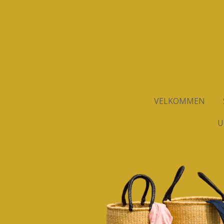
Spring
til
hovedindhold
VELKOMMEN
U