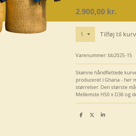
2.900,00 kr.
Tilføj til kurv
Varenummer:
bb2025-15
Skønne håndflettede kurv
produceret i Ghana - her m
størrelser. Den største m
Mellemste H50 x D36 og d
D
D
D
e
e
e
l
l
l
e