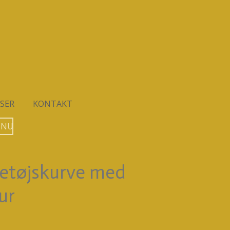
SER
KONTAKT
 NU
ketøjskurve med
ur