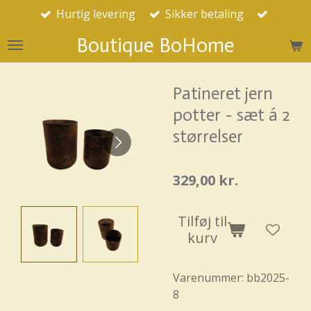
Hurtig levering
Sikker betaling
Spring
til
Boutique BoHome
hovedindhold
Patineret jern
potter - sæt á 2
størrelser
329,00 kr.
Tilføj til
kurv
Varenummer:
bb2025-
8