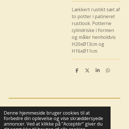
Lækkert rustikt sæt af
to potter i patineret
rustlook. Potterne
cylindriske i formen
og måler henholdvis
H20xØ13cm og
H16xØ11cm
D
D
D
D
e
e
e
e
l
l
l
l
e
e
© 2025 - 2026 Boutique BoHome
Denne hjemmeside bruger cookies til at
Drevet af
Webador
forbedre din oplevelse og vise skræddersyede
annoncer. Ved at klikke på "Acceptér" giver du