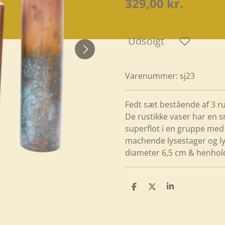
329,00 kr.
Udsolgt
Varenummer:
sj23
Fedt sæt bestående af 3 ru
De rustikke vaser har en s
superflot i en gruppe med
machende lysestager og lys
diameter 6,5 cm & henho
D
D
D
e
e
e
l
l
l
e