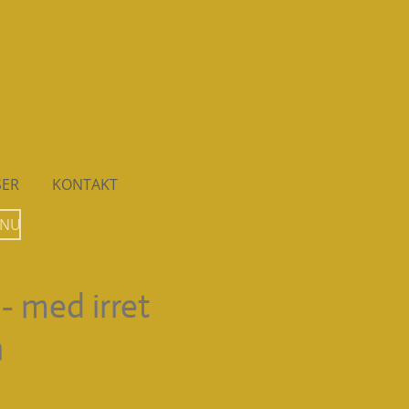
SER
KONTAKT
 NU
- med irret
h