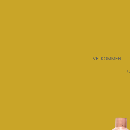
Spring
til
hovedindhold
VELKOMMEN
U