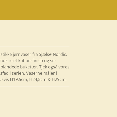
stikke jernvaser fra Sjælsø Nordic.
muk irret kobberfinish og ser
 blandede buketter. Tjek også vores
fad i serien. Vaserne måler i
ldsvis H19,5cm, H24,5cm & H29cm.