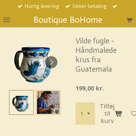
Hurtig levering
Sikker betaling
Spring
til
Boutique BoHome
hovedindhold
Vilde fugle -
Håndmalede
krus fra
Guatemala
199,00 kr.
Tilføj
til
kurv