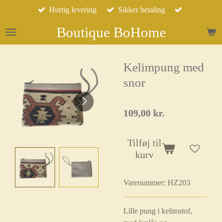
Hurtig levering
Sikker betaling
Spring
til
Boutique BoHome
hovedindhold
Kelimpung med
snor
109,00 kr.
Tilføj til
kurv
Varenummer:
HZ203
Lille pung i kelimstof,