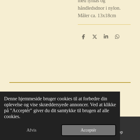
med lynlås og
håndledsdnor i nylon.
Måler ca. 13x18cm
D
D
D
D
e
e
e
e
l
l
l
l
e
e
© 2025 - 2026 Boutique BoHome
Denne hjemmeside bruger cookies til at forbedre din
Drevet af
Webador
oplevelse og vise skræddersyede annoncer. Ved at klikke
på "Acceptér" giver du dit samtykke til brugen af alle
cookies.
Afvis
Acceptér
E-mail
Kort
WhatsApp