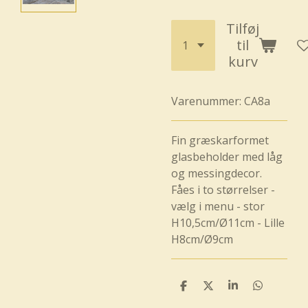
Tilføj
til
kurv
Varenummer:
CA8a
Fin græskarformet
glasbeholder med låg
og messingdecor.
Fåes i to størrelser -
vælg i menu - stor
H10,5cm/Ø11cm - Lille
H8cm/Ø9cm
D
D
D
D
e
e
e
e