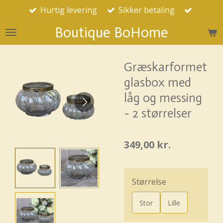
Hurtig levering
Sikker betaling
Spring
til
Boutique BoHome
hovedindhold
Græskarformet
glasbox med
låg og messing
- 2 størrelser
349,00 kr.
Størrelse
Stor
Lille