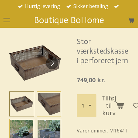
Hurtig levering
Sikker betaling
Spring
til
Boutique BoHome
hovedindhold
Stor
værkstedskasse
i perforeret jern
749,00 kr.
Tilføj
til
kurv
Varenummer:
M16411