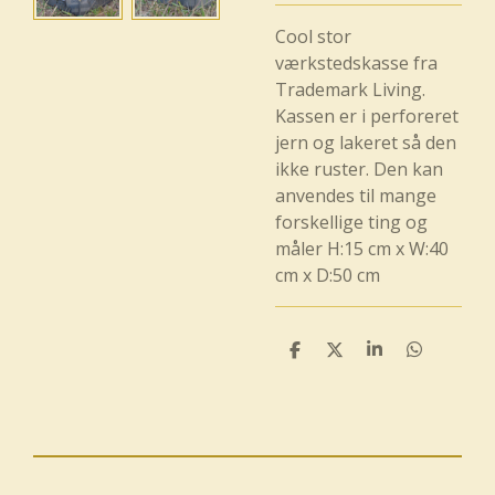
Cool stor
værkstedskasse fra
Trademark Living.
Kassen er i perforeret
jern og lakeret så den
ikke ruster. Den kan
anvendes til mange
forskellige ting og
måler H:15 cm x W:40
cm x D:50 cm
D
D
D
D
e
e
e
e
l
l
l
l
e
e