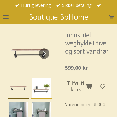
Hurtig levering
Sikker betaling
Spring
til
Boutique BoHome
hovedindhold
Industriel
væghylde i træ
og sort vandrør
599,00 kr.
Tilføj til
kurv
Varenummer:
db004