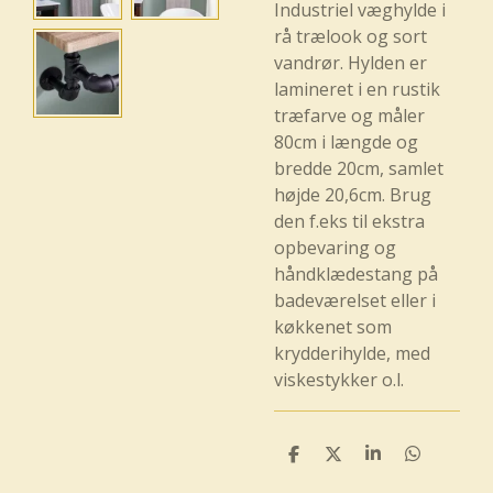
Industriel væghylde i
rå trælook og sort
vandrør. Hylden er
lamineret i en rustik
træfarve og måler
80cm i længde og
bredde 20cm, samlet
højde 20,6cm. Brug
den f.eks til ekstra
opbevaring og
håndklædestang på
badeværelset eller i
køkkenet som
krydderihylde, med
viskestykker o.l.
D
D
D
D
e
e
e
e