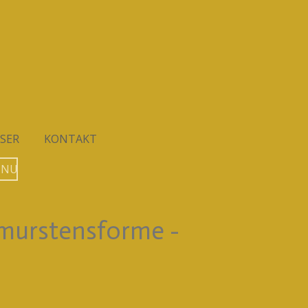
SER
KONTAKT
 NU
. murstensforme -