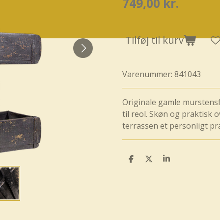
749,00 kr.
Tilføj til kurv
Varenummer:
841043
Originale gamle mursten
til reol. Skøn og praktisk 
terrassen et personligt p
D
D
D
e
e
e
l
l
l
e