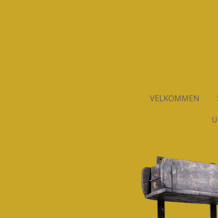
Spring
til
hovedindhold
VELKOMMEN
U