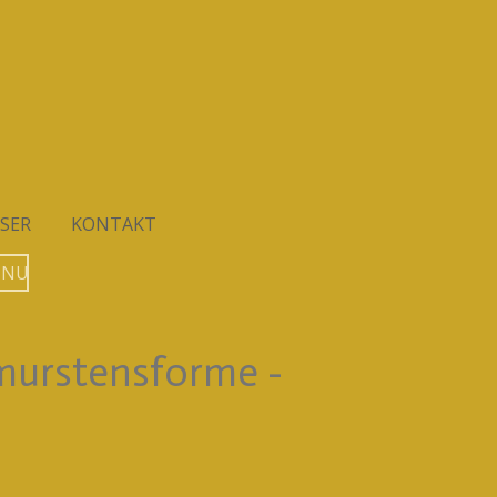
SER
KONTAKT
 NU
 murstensforme -