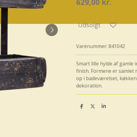
629,00 kr.
Udsolgt
Varenummer:
841042
Smart lille hylde af gaml
finish. Formene er samlet 
op i badeværelset, køkkene
dekoration.
D
D
D
e
e
e
l
l
l
e