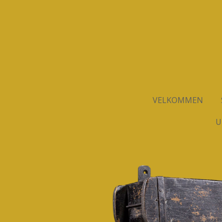
Spring
til
hovedindhold
VELKOMMEN
U