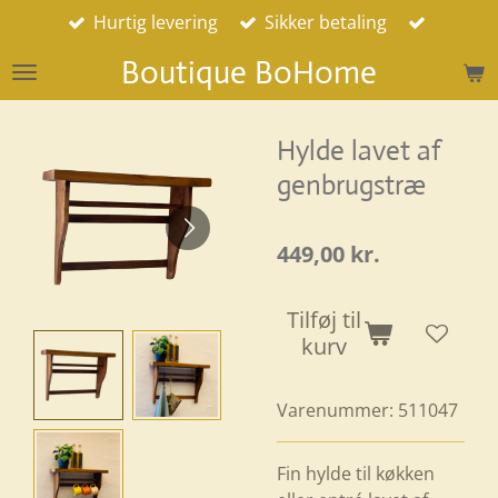
Hurtig levering
Sikker betaling
Spring
til
Boutique BoHome
hovedindhold
Hylde lavet af
genbrugstræ
449,00 kr.
Tilføj til
kurv
Varenummer:
511047
Fin hylde til køkken