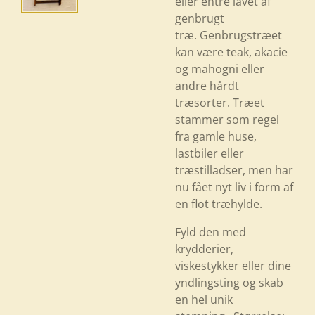
eller entré lavet af
genbrugt
træ. Genbrugstræet
kan være teak, akacie
og mahogni eller
andre hårdt
træsorter. Træet
stammer som regel
fra gamle huse,
lastbiler eller
træstilladser, men har
nu fået nyt liv i form af
en flot træhylde.
Fyld den med
krydderier,
viskestykker eller dine
yndlingsting og skab
en hel unik