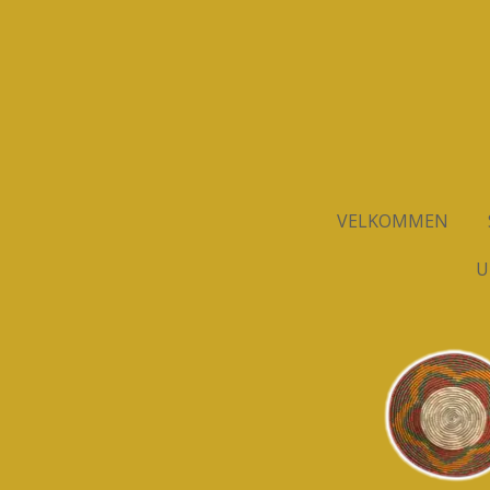
Spring
til
hovedindhold
VELKOMMEN
U