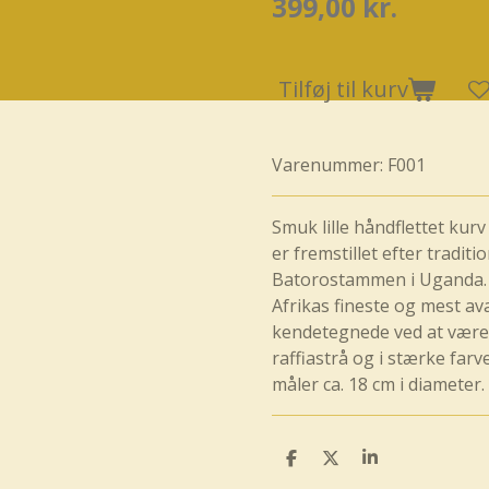
399,00 kr.
Tilføj til kurv
Varenummer:
F001
Smuk lille håndflettet kurv
er fremstillet efter tradit
Batorostammen i Uganda. K
Afrikas fineste og mest a
kendetegnede ved at være 
raffiastrå og i stærke fa
måler ca. 18 cm i diameter.
D
D
D
e
e
e