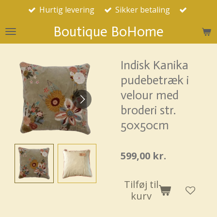
Hurtig levering
Sikker betaling
Spring
til
Boutique BoHome
hovedindhold
Indisk Kanika
pudebetræk i
velour med
broderi str.
50x50cm
599,00 kr.
Tilføj til
kurv