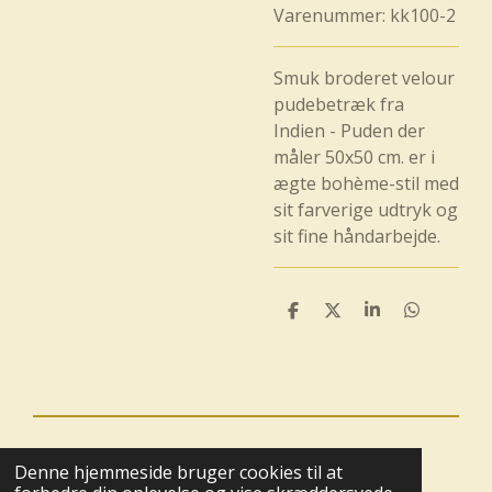
Varenummer:
kk100-2
Smuk broderet velour
pudebetræk fra
Indien - Puden der
måler 50x50 cm. er i
ægte bohème-stil med
sit farverige udtryk og
sit fine håndarbejde.
D
D
D
D
e
e
e
e
l
l
l
l
e
e
© 2025 - 2026 Boutique BoHome
Denne hjemmeside bruger cookies til at
Drevet af
Webador