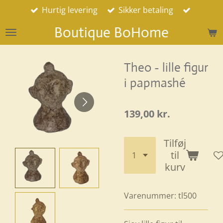
Hurtig levering
Sikker betaling
Spring
til
Boutique BoHome
hovedindhold
Theo - lille figur
i papmashé
139,00 kr.
Tilføj
til
kurv
Varenummer:
tl500