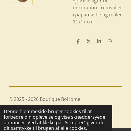
Sjov lille figur til
dekoration. fremstillet
i papamashé og måler
11x17 cm
D
D
D
D
e
e
e
e
l
l
l
l
e
e
© 2025 - 2026 Boutique BoHome
Drevet af
Webador
Denne hjemmeside bruger cookies til at
forbedre din oplevelse og vise skræddersyede
annoncer. Ved at klikke på "Acceptér" giver du
dit samtykke til brugen af alle cookies.